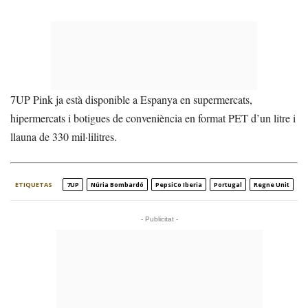
7UP Pink ja està disponible a Espanya en supermercats,
hipermercats i botigues de conveniència en format PET d’un litre i
llauna de 330 mil·lilitres.
ETIQUETAS
7UP
Núria Bombardó
PepsiCo Iberia
Portugal
Regne Unit
- Publicitat -