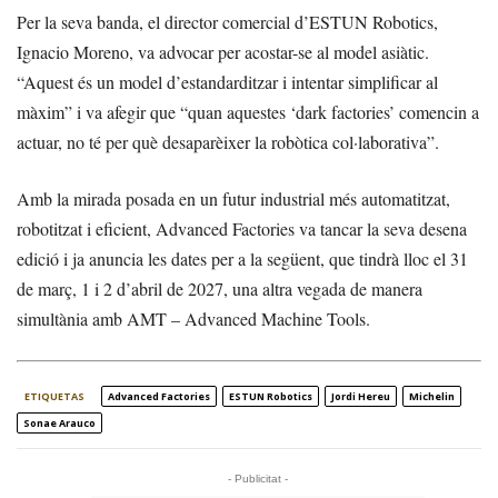
Per la seva banda, el director comercial d’ESTUN Robotics,
Ignacio Moreno, va advocar per acostar-se al model asiàtic.
“Aquest és un model d’estandarditzar i intentar simplificar al
màxim” i va afegir que “quan aquestes ‘dark factories’ comencin a
actuar, no té per què desaparèixer la robòtica col·laborativa”.
Amb la mirada posada en un futur industrial més automatitzat,
robotitzat i eficient, Advanced Factories va tancar la seva desena
edició i ja anuncia les dates per a la següent, que tindrà lloc el 31
de març, 1 i 2 d’abril de 2027, una altra vegada de manera
simultània amb AMT – Advanced Machine Tools.
ETIQUETAS
Advanced Factories
ESTUN Robotics
Jordi Hereu
Michelin
Sonae Arauco
- Publicitat -