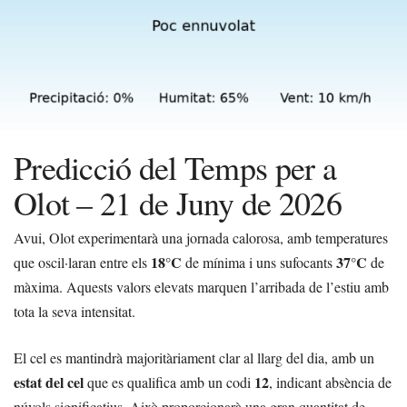
Predicció del Temps per a
Olot – 21 de Juny de 2026
Avui, Olot experimentarà una jornada calorosa, amb temperatures
18°C
37°C
que oscil·laran entre els
de mínima i uns sufocants
de
màxima. Aquests valors elevats marquen l’arribada de l’estiu amb
tota la seva intensitat.
El cel es mantindrà majoritàriament clar al llarg del dia, amb un
estat del cel
12
que es qualifica amb un codi
, indicant absència de
núvols significatius. Això proporcionarà una gran quantitat de