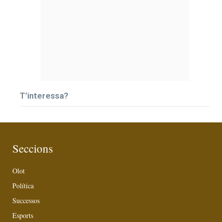
T’interessa?
Seccions
Olot
Política
Successos
Esports