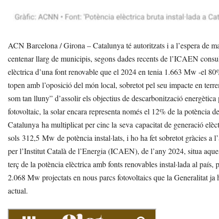
ACN Barcelona / Girona – Catalunya té autoritzats i a l’espera de mat
centenar llarg de municipis, segons dades recents de l’ICAEN consu
elèctrica d’una font renovable que el 2024 en tenia 1.663 Mw -el 80%
topen amb l’oposició del món local, sobretot pel seu impacte en terren
som tan lluny” d’assolir els objectius de descarbonització energètica
fotovoltaic, la solar encara representa només el 12% de la potència de
Catalunya ha multiplicat per cinc la seva capacitat de generació elèct
sols 312,5 Mw de potència instal·lats, i ho ha fet sobretot gràcies a 
per l’Institut Català de l’Energia (ICAEN), de l’any 2024, situa aqu
terç de la potència elèctrica amb fonts renovables instal·lada al país,
2.068 Mw projectats en nous parcs fotovoltaics que la Generalitat ja 
actual.