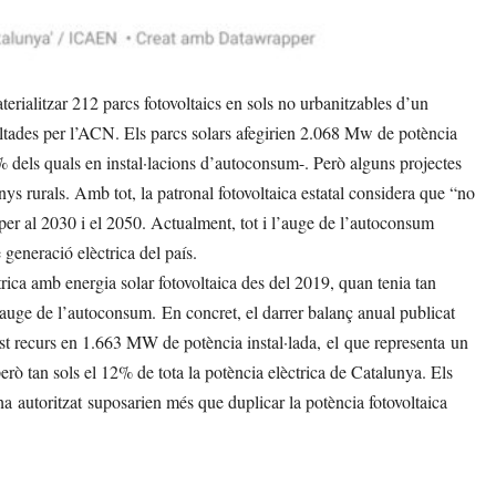
erialitzar 212 parcs fotovoltaics en sols no urbanitzables d’un
ltades per l’ACN. Els parcs solars afegirien 2.068 Mw de potència
 dels quals en instal·lacions d’autoconsum-. Però alguns projectes
ys rurals. Amb tot, la patronal fotovoltaica estatal considera que “no
 per al 2030 i el 2050. Actualment, tot i l’auge de l’autoconsum
 generació elèctrica del país.
rica amb energia solar fotovoltaica des del 2019, quan tenia tan
l’auge de l’autoconsum. En concret, el darrer balanç anual publicat
est recurs en 1.663 MW de potència instal·lada, el que representa un
 però tan sols el 12% de tota la potència elèctrica de Catalunya. Els
ha autoritzat suposarien més que duplicar la potència fotovoltaica