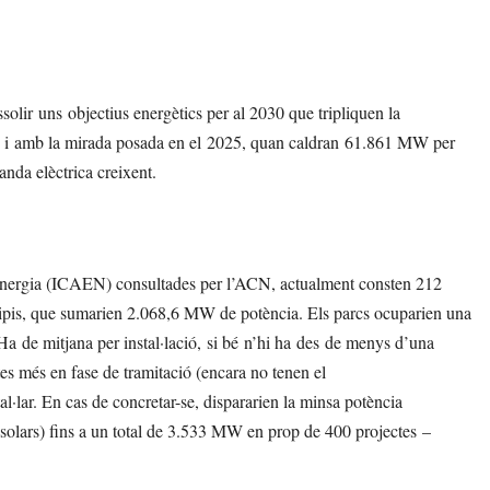
ssolir uns objectius energètics per al 2030 que tripliquen la
4), i amb la mirada posada en el 2025, quan caldran 61.861 MW per
manda elèctrica creixent.
e l’Energia (ICAEN) consultades per l’ACN, actualment consten 212
icipis, que sumarien 2.068,6 MW de potència. Els parcs ocuparien una
a de mitjana per instal·lació, si bé n’hi ha des de menys d’una
es més en fase de tramitació (encara no tenen el
l·lar. En cas de concretar-se, dispararien la minsa potència
solars) fins a un total de 3.533 MW en prop de 400 projectes –