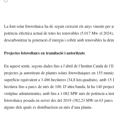
La font solar fotovoltaica ha de seguir creixent els anys vinents per a
potència elèctrica actual de totes les renovables (5.017 Mw el 202
descarbonitzar la generació d’energia i cobrir amb renovables la de
Projectes fotovoltaics en tramitació i autoritzats
En aquest sentit, segons dades fins a l’abril de l’Institut Català d
projectes ja autoritzats de plantes solars fotovoltaiques en 155 mun
superfície equivalent a 3.486 hectàrees (34,8 km quadrats), amb 15 H
hectàrea fins a parcs de més de 100. D’altra banda, hi ha 140 project
vistiplau administratiu), amb fins a 1.082 MW més de potència a insta
fotovoltaica posada en servei des del 2019 (382,23 MW en 63 parcs 
alguns dels quals es distribueixen en més d’una planta-.