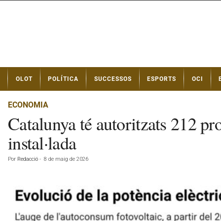
N
OLOT
POLÍTICA
SUCCESSOS
ESPORTS
OCI
o
t
í
ECONOMIA
c
Catalunya té autoritzats 212 pro
i
e
instal·lada
s
d
Por
Redacció
-
8 de maig de 2026
e
O
l
o
t
a