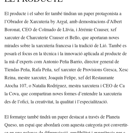
El producte i el saber fer també tindran un paper protagonista a
l’Obrador de Xarcuteria by Argal, amb demostracions d’Albert
Boronat, CEO de Colmado de Llívia, i Jérémie Crauser, xef
xarcuter de Charcuterie Crauser et Bello, que aportaran noves
mirades sobre la xarcuteria francesa i la tradició de Lió. També es
posarà el focus en la tècnica i la innovació aplicada al producte de
la mà d’experts com Antonio Peña Barrio, director general de
Tiendas Peña, Rafa Peña, xef xarcuter de Provisions Gresca, Xesc
Reina, mestre xarcuter, Joaquín Felipe, xef del Restaurante
Atocha 107, o Natalia Rodríguez, mestra xarcutera i CEO de Ca
la Cova, que compartiran noves formes d’entendre la xarcuteria
des de l’ofici, la creativitat, la qualitat i l’especialització.
El formatge també tindrà un paper destacat a través de Planeta
Queso, un espai que abordarà com aquesta categoria pot convertir-
se en una palanca de diferenciació, rendibilitat i experiència per a