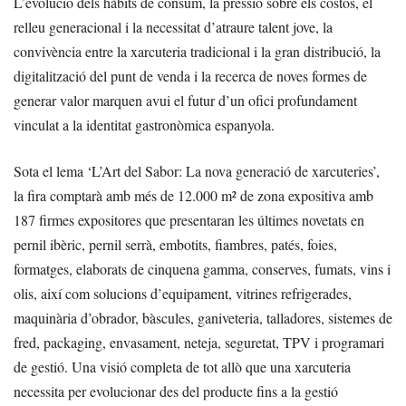
L’evolució dels hàbits de consum, la pressió sobre els costos, el
relleu generacional i la necessitat d’atraure talent jove, la
convivència entre la xarcuteria tradicional i la gran distribució, la
digitalització del punt de venda i la recerca de noves formes de
generar valor marquen avui el futur d’un ofici profundament
vinculat a la identitat gastronòmica espanyola.
Sota el lema ‘L’Art del Sabor: La nova generació de xarcuteries’,
la fira comptarà amb més de 12.000 m² de zona expositiva amb
187 firmes expositores que presentaran les últimes novetats en
pernil ibèric, pernil serrà, embotits, fiambres, patés, foies,
formatges, elaborats de cinquena gamma, conserves, fumats, vins i
olis, així com solucions d’equipament, vitrines refrigerades,
maquinària d’obrador, bàscules, ganiveteria, talladores, sistemes de
fred, packaging, envasament, neteja, seguretat, TPV i programari
de gestió. Una visió completa de tot allò que una xarcuteria
necessita per evolucionar des del producte fins a la gestió