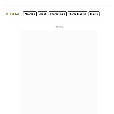
ETIQUETAS
Alcampo
Argal
CharcutExpo
Ifema Madrid
Makro
- Publicitat -