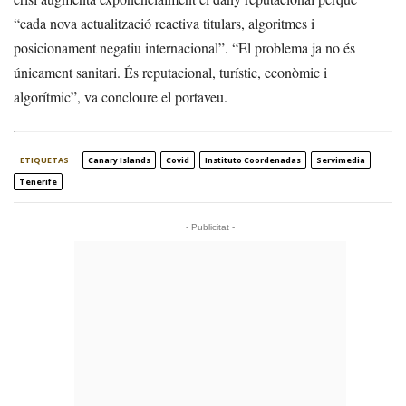
“cada nova actualització reactiva titulars, algoritmes i
posicionament negatiu internacional”. “El problema ja no és
únicament sanitari. És reputacional, turístic, econòmic i
algorítmic”, va concloure el portaveu.
ETIQUETAS
Canary Islands
Covid
Instituto Coordenadas
Servimedia
Tenerife
- Publicitat -