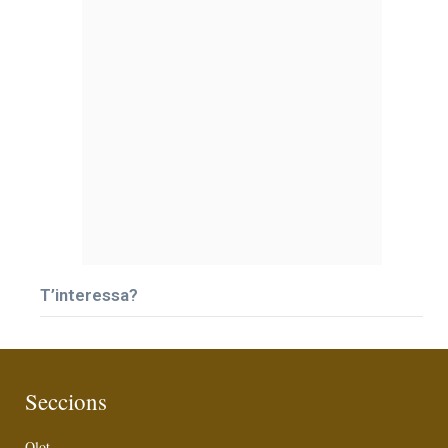
T’interessa?
Seccions
Olot