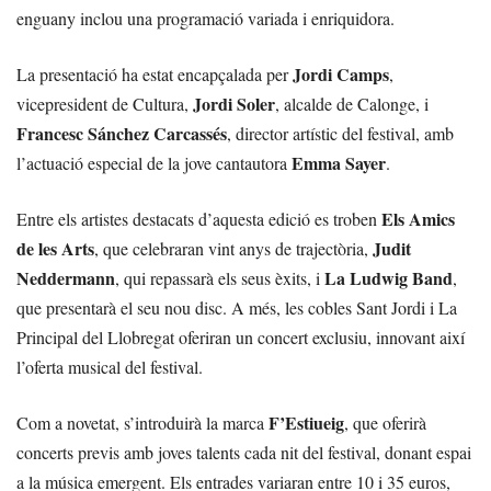
enguany inclou una programació variada i enriquidora.
Jordi Camps
La presentació ha estat encapçalada per
,
Jordi Soler
vicepresident de Cultura,
, alcalde de Calonge, i
Francesc Sánchez Carcassés
, director artístic del festival, amb
Emma Sayer
l’actuació especial de la jove cantautora
.
Els Amics
Entre els artistes destacats d’aquesta edició es troben
de les Arts
Judit
, que celebraran vint anys de trajectòria,
Neddermann
La Ludwig Band
, qui repassarà els seus èxits, i
,
que presentarà el seu nou disc. A més, les cobles Sant Jordi i La
Principal del Llobregat oferiran un concert exclusiu, innovant així
l’oferta musical del festival.
F’Estiueig
Com a novetat, s’introduirà la marca
, que oferirà
concerts previs amb joves talents cada nit del festival, donant espai
a la música emergent. Els entrades variaran entre 10 i 35 euros,