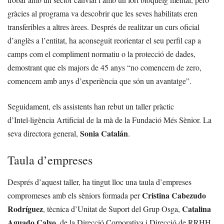
gràcies al programa va descobrir que les seves habilitats eren
transferibles a altres àrees. Després de realitzar un curs oficial
d’anglès a l’entitat, ha aconseguit reorientar el seu perfil cap a
camps com el compliment normatiu o la protecció de dades,
demostrant que els majors de 45 anys “no comencem de zero,
comencem amb anys d’experiència que són un avantatge”.
Seguidament, els assistents han rebut un taller pràctic
d’Intel·ligència Artificial de la mà de la Fundació Més Sènior. La
Sonia Catalán
seva directora general,
.
Taula d’empreses
Després d’aquest taller, ha tingut lloc una taula d’empreses
Cristina Cabezudo
compromeses amb els sèniors formada per
Rodríguez
Catalina
, tècnica d’Unitat de Suport del Grup Osga,
Aguado Calvo
, de la Direcció Corporativa i Direcció de RRHH