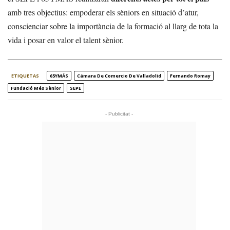
amb tres objectius: empoderar els sèniors en situació d’atur,
conscienciar sobre la importància de la formació al llarg de tota la
vida i posar en valor el talent sènior.
ETIQUETAS
65YMÁS
Cámara De Comercio De Valladolid
Fernando Romay
Fundació Més Sènior
SEPE
- Publicitat -