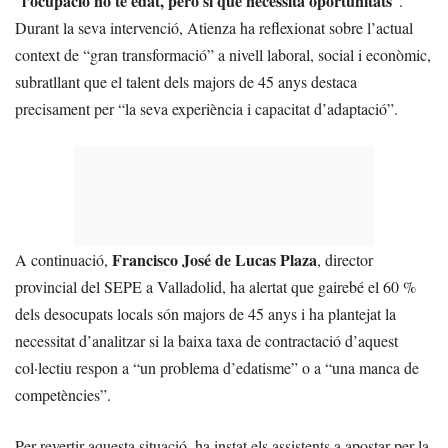
l’ocupació no té edat, però sí que necessita oportunitats
“
“.
Durant la seva intervenció, Atienza ha reflexionat sobre l’actual
context de “gran transformació” a nivell laboral, social i econòmic,
subratllant que el talent dels majors de 45 anys destaca
precisament per “la seva experiència i capacitat d’adaptació”.
Francisco José de Lucas Plaza
A continuació,
, director
provincial del SEPE a Valladolid, ha alertat que gairebé el 60 %
dels desocupats locals són majors de 45 anys i ha plantejat la
necessitat d’analitzar si la baixa taxa de contractació d’aquest
col·lectiu respon a “un problema d’edatisme” o a “una manca de
competències”.
Per revertir aquesta situació, ha instat els assistents a apostar per la