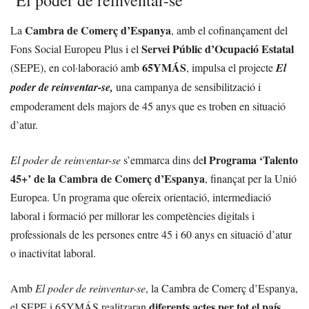
‘El poder de reinventar-se’
Cambra de Comerç d’Espanya
La
, amb el cofinançament del
Servei Públic d’Ocupació Estatal
Fons Social Europeu Plus i el
65YMÁS
(SEPE), en col·laboració amb
, impulsa el projecte
El
poder de reinventar-se,
una campanya de sensibilització i
empoderament dels majors de 45 anys que es troben en situació
d’atur.
l Programa ‘Talento
El poder de reinventar-se
s’emmarca dins de
45+’ de la Cambra de Comerç d’Espanya
, finançat per la Unió
Europea. Un programa que ofereix orientació, intermediació
laboral i formació per millorar les competències digitals i
professionals de les persones entre 45 i 60 anys en situació d’atur
o inactivitat laboral.
Amb
El poder de reinventar-se
, la Cambra de Comerç d’Espanya,
diferents actes per tot el país
el SEPE i 65YMÁS realitzaran