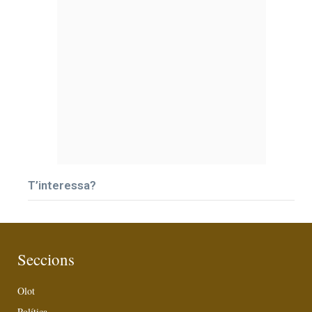
T’interessa?
Seccions
Olot
Política