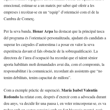
emocional, estimar-se a un mateix per saber què oferir a les
empreses i recolzar-se en un “equip” d’orientació com el de la
Cambra de Comerç.
Henar Arpa
Per la seva banda,
ha destacat que la principal tasca
del programa és l’orientació personalitzada, ajudant els candidats a
superar les caigudes d’autoestima i a posar en valor la seva
experiència davant el fals obstacle de la sobrequalificació. La
directora de l’àrea d’ocupació ha recordat que el talent sènior
aporta habilitats molt demandades avui dia, com el compromís, la
responsabilitat i la comunicació, recordant als assistents que “no
tenim debilitats, tenim capacitat de millora”.
María Isabel Valentín
Com a exemple pràctic de superació,
Redondo
ha relatat com, després d’exercir com a advocada durant
deu anys, va decidir fer una pausa i, en voler reincorporar-se, es va
trobar amb un sector canviat i amb un fort bloqueig mental, però