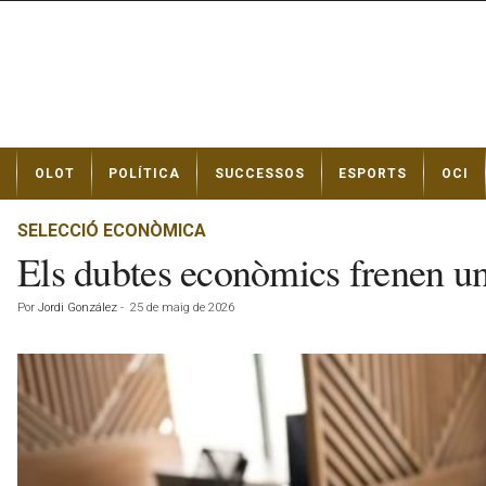
N
OLOT
POLÍTICA
SUCCESSOS
ESPORTS
OCI
o
t
í
SELECCIÓ ECONÒMICA
c
Els dubtes econòmics frenen un
i
e
Por
Jordi González
-
25 de maig de 2026
s
d
e
O
l
o
t
a