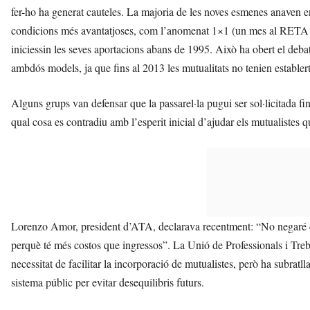
fer-ho ha generat cauteles. La majoria de les noves esmenes anaven en l
condicions més avantatjoses, com l’anomenat 1×1 (un mes al RETA per
iniciessin les seves aportacions abans de 1995. Això ha obert el debat 
ambdós models, ja que fins al 2013 les mutualitats no tenien estable
Alguns grups van defensar que la passarel·la pugui ser sol·licitada fins
qual cosa es contradiu amb l’esperit inicial d’ajudar els mutualistes 
Lorenzo Amor, president d’ATA, declarava recentment: “No negaré que
perquè té més costos que ingressos”. La Unió de Professionals i Tre
necessitat de facilitar la incorporació de mutualistes, però ha subratl
sistema públic per evitar desequilibris futurs.