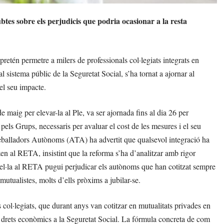
btes sobre els perjudicis que podria ocasionar a la resta
etén permetre a milers de professionals col·legiats integrats en
sistema públic de la Seguretat Social, s’ha tornat a ajornar al
el seu impacte.
e maig per elevar-la al Ple, va ser ajornada fins al dia 26 per
ls Grups, necessaris per avaluar el cost de les mesures i el seu
reballadors Autònoms (ATA) ha advertit que qualsevol integració ha
itzen al RETA, insistint que la reforma s’ha d’analitzar amb rigor
rel·la al RETA pugui perjudicar els autònoms que han cotitzat sempre
mutualistes, molts d’ells pròxims a jubilar-se.
col·legiats, que durant anys van cotitzar en mutualitats privades en
s drets econòmics a la Seguretat Social. La fórmula concreta de com