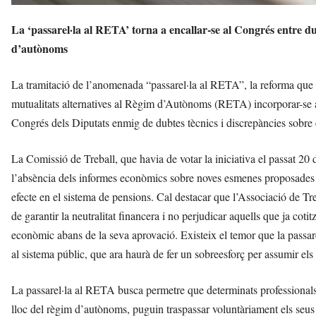
La ‘passarel·la al RETA’ torna a encallar-se al Congrés entre du
d’autònoms
La tramitació de l’anomenada “passarel·la al RETA”, la reforma que pr
mutualitats alternatives al Règim d’Autònoms (RETA) incorporar-se al 
Congrés dels Diputats enmig de dubtes tècnics i discrepàncies sobre 
La Comissió de Treball, que havia de votar la iniciativa el passat 20 d
l’absència dels informes econòmics sobre noves esmenes proposades pe
efecte en el sistema de pensions. Cal destacar que l’Associació de T
de garantir la neutralitat financera i no perjudicar aquells que ja cot
econòmic abans de la seva aprovació. Existeix el temor que la passa
al sistema públic, que ara haurà de fer un sobreesforç per assumir els 
La passarel·la al RETA busca permetre que determinats professionals 
lloc del règim d’autònoms, puguin traspassar voluntàriament els seu