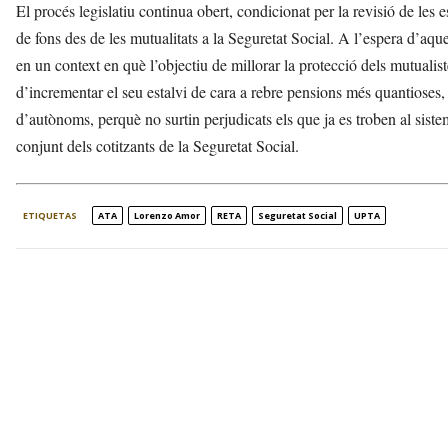
El procés legislatiu continua obert, condicionat per la revisió de les e
de fons des de les mutualitats a la Seguretat Social. A l’espera d’aqu
en un context en què l’objectiu de millorar la protecció dels mutualist
d’incrementar el seu estalvi de cara a rebre pensions més quantioses, 
d’autònoms, perquè no surtin perjudicats els que ja es troben al siste
conjunt dels cotitzants de la Seguretat Social.
ETIQUETAS
ATA
Lorenzo Amor
RETA
Seguretat Social
UPTA