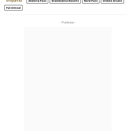
ETIQUETAS
Andorra Pass
Grandvalira Resorts
Nord Pass
Ordino Arcalís
Pal Arinsal
- Publicitat -