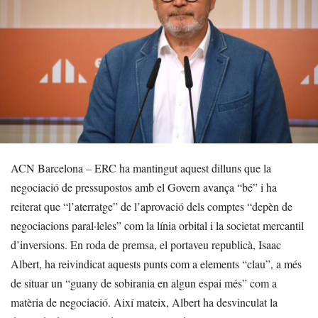
ACN Barcelona – ERC ha mantingut aquest dilluns que la
negociació de pressupostos amb el Govern avança “bé” i ha
reiterat que “l’aterratge” de l’aprovació dels comptes “depèn de
negociacions paral·leles” com la línia orbital i la societat mercantil
d’inversions. En roda de premsa, el portaveu republicà, Isaac
Albert, ha reivindicat aquests punts com a elements “clau”, a més
de situar un “guany de sobirania en algun espai més” com a
matèria de negociació. Així mateix, Albert ha desvinculat la