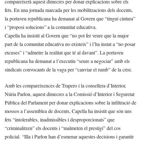
compareixerà aquest dimecres per donar explicacions sobre els
fets. En una jornada marcada per les mobilitzacions dels docents,
la portaveu republicana ha demanat al Govern que “tingui cintura”
i “proposi solucions” a la comunitat educativa.
Capella ha insistit al Govern que “no pot fer veure que la major
part de la comunitat educativa no existeix” i l’ha instat a “no posar
excuses” i “admetre la realitat que té al davant”. La portaveu
republicana ha demanat a l’executiu “seure a negociar” amb els
sindicats convocants de la vaga per “canviar el rumb” de la crisi.
Amb les compareixences de Trapero i la consellera d’Interior,
Núria Parlon, aquest dimecres a la Comissió d’Interior i Seguretat
Pública del Parlament per donar explicacions sobre la infiltració de
mossos a l’assemblea de docents, Capella ha insistit que són uns
fets “intolerables, inadmissibles i desproporcionats” que
“criminalitzen” els docents i “malmeten el prestigi” del cos
policial. “Illa i Parlon han d’esmenar aquestes decisions i garantir