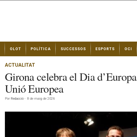
N
OLOT
POLÍTICA
SUCCESSOS
ESPORTS
OCI
o
t
í
ACTUALITAT
c
Girona celebra el Dia d’Europa 
i
e
Unió Europea
s
d
Por
Redacció
-
8 de maig de 2026
e
O
l
o
t
a