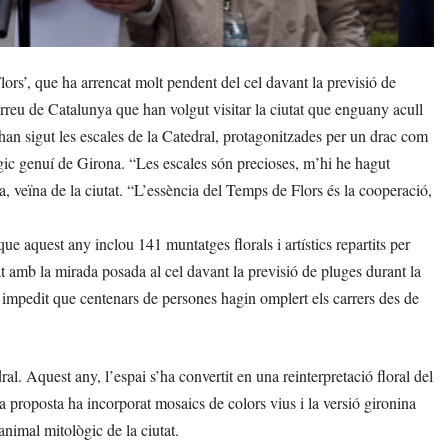
s’, que ha arrencat molt pendent del cel davant la previsió de
’arreu de Catalunya que han volgut visitar la ciutat que enguany acull
 han sigut les escales de la Catedral, protagonitzades per un drac com
ògic genuí de Girona. “Les escales són precioses, m’hi he hagut
ga, veïna de la ciutat. “L’essència del Temps de Flors és la cooperació,
e aquest any inclou 141 muntatges florals i artístics repartits per
cat amb la mirada posada al cel davant la previsió de pluges durant la
n impedit que centenars de persones hagin omplert els carrers des de
ral. Aquest any, l’espai s’ha convertit en una reinterpretació floral del
 proposta ha incorporat mosaics de colors vius i la versió gironina
animal mitològic de la ciutat.