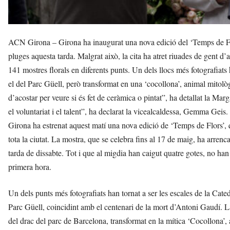
ACN Girona – Girona ha inaugurat una nova edició del ‘Temps de Flor
pluges aquesta tarda. Malgrat això, la cita ha atret riuades de gent d
141 mostres florals en diferents punts. Un dels llocs més fotografiats
el del Parc Güell, però transformat en una ‘cocollona’, animal mitol
d’acostar per veure si és fet de ceràmica o pintat”, ha detallat la Mar
el voluntariat i el talent”, ha declarat la vicealcaldessa, Gemma Geis.
Girona ha estrenat aquest matí una nova edició de ‘Temps de Flors’, qu
tota la ciutat. La mostra, que se celebra fins al 17 de maig, ha arren
tarda de dissabte. Tot i que al migdia han caigut quatre gotes, no ha
primera hora.
Un dels punts més fotografiats han tornat a ser les escales de la Cated
Parc Güell, coincidint amb el centenari de la mort d’Antoni Gaudí. La
del drac del parc de Barcelona, transformat en la mítica ‘Cocollona’, 