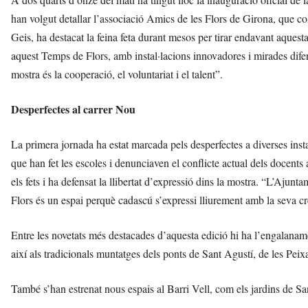
han volgut detallar l’associació Amics de les Flors de Girona, que 
Geis, ha destacat la feina feta durant mesos per tirar endavant aquest
aquest Temps de Flors, amb instal·lacions innovadores i mirades dife
mostra és la cooperació, el voluntariat i el talent”.
Desperfectes al carrer Nou
La primera jornada ha estat marcada pels desperfectes a diverses insta
que han fet les escoles i denunciaven el conflicte actual dels docents
els fets i ha defensat la llibertat d’expressió dins la mostra. “L’Aju
Flors és un espai perquè cadascú s’expressi lliurement amb la seva cre
Entre les novetats més destacades d’aquesta edició hi ha l’engalaname
així als tradicionals muntatges dels ponts de Sant Agustí, de les Pei
També s’han estrenat nous espais al Barri Vell, com els jardins de Sa