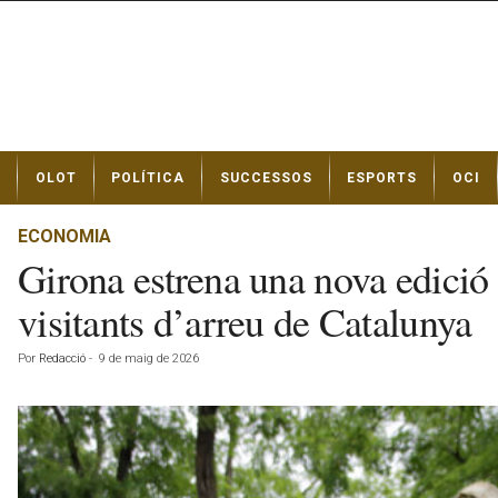
N
OLOT
POLÍTICA
SUCCESSOS
ESPORTS
OCI
o
t
í
ECONOMIA
c
Girona estrena una nova edició
i
e
visitants d’arreu de Catalunya
s
d
Por
Redacció
-
9 de maig de 2026
e
O
l
o
t
a