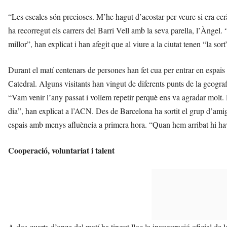
“Les escales són precioses. M’he hagut d’acostar per veure si era cer
ha recorregut els carrers del Barri Vell amb la seva parella, l’Àngel.
millor”, han explicat i han afegit que al viure a la ciutat tenen “la sor
Durant el matí centenars de persones han fet cua per entrar en espai
Catedral. Alguns visitants han vingut de diferents punts de la geogra
“Vam venir l’any passat i volíem repetir perquè ens va agradar molt. E
dia”, han explicat a l’ACN. Des de Barcelona ha sortit el grup d’amig
espais amb menys afluència a primera hora. “Quan hem arribat hi hav
Cooperació, voluntariat i talent
A dos quarts d’onze del matí ha tingut lloc la inauguració oficial de 