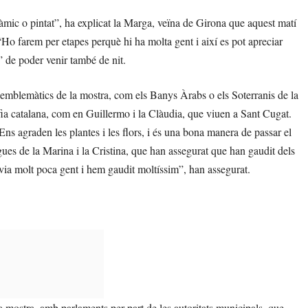
àmic o pintat”, ha explicat la Marga, veïna de Girona que aquest matí
 “Ho farem per etapes perquè hi ha molta gent i així es pot apreciar
t” de poder venir també de nit.
s emblemàtics de la mostra, com els Banys Àrabs o els Soterranis de la
fia catalana, com en Guillermo i la Clàudia, que viuen a Sant Cugat.
ns agraden les plantes i les flors, i és una bona manera de passar el
ues de la Marina i la Cristina, que han assegurat que han gaudit dels
ia molt poca gent i hem gaudit moltíssim”, han assegurat.
la mostra, amb parlaments per part de les autoritats municipals, que