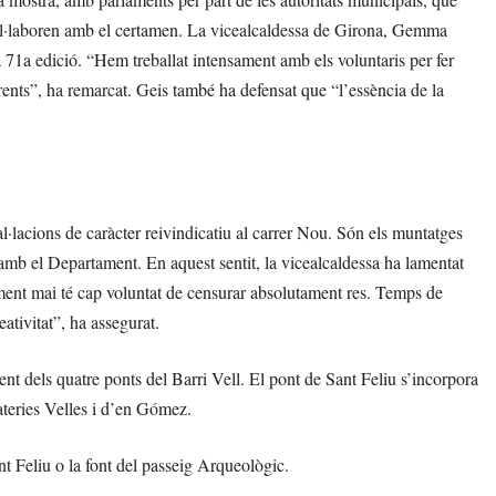
col·laboren amb el certamen. La vicealcaldessa de Girona, Gemma
a 71a edició. “Hem treballat intensament amb els voluntaris per fer
rents”, ha remarcat. Geis també ha defensat que “l’essència de la
l·lacions de caràcter reivindicatiu al carrer Nou. Són els muntatges
 amb el Departament. En aquest sentit, la vicealcaldessa ha lamentat
ntament mai té cap voluntat de censurar absolutament res. Temps de
ativitat”, ha assegurat.
nt dels quatre ponts del Barri Vell. El pont de Sant Feliu s’incorpora
xateries Velles i d’en Gómez.
nt Feliu o la font del passeig Arqueològic.