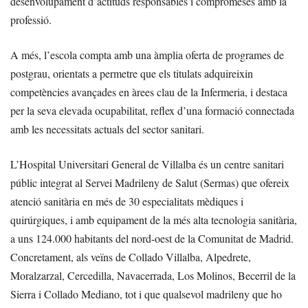
desenvolupament d’actituds responsables i compromeses amb la
professió.
A més, l’escola compta amb una àmplia oferta de programes de
postgrau, orientats a permetre que els titulats adquireixin
competències avançades en àrees clau de la Infermeria, i destaca
per la seva elevada ocupabilitat, reflex d’una formació connectada
amb les necessitats actuals del sector sanitari.
L’Hospital Universitari General de Villalba és un centre sanitari
públic integrat al Servei Madrileny de Salut (Sermas) que ofereix
atenció sanitària en més de 30 especialitats mèdiques i
quirúrgiques, i amb equipament de la més alta tecnologia sanitària,
a uns 124.000 habitants del nord-oest de la Comunitat de Madrid.
Concretament, als veïns de Collado Villalba, Alpedrete,
Moralzarzal, Cercedilla, Navacerrada, Los Molinos, Becerril de la
Sierra i Collado Mediano, tot i que qualsevol madrileny que ho