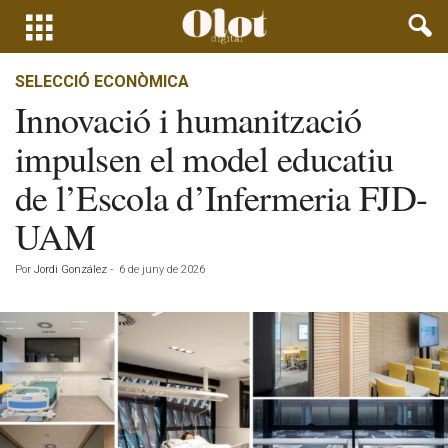
SELECCIÓ ECONÒMICA
Innovació i humanització
impulsen el model educatiu
de l’Escola d’Infermeria FJD-
UAM
Por
Jordi González
-
6 de juny de 2026