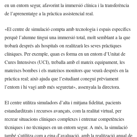
en un entorn segur, afavorint la immersió clínica i la transferència
de l’aprenentatge a la pràctica assistencial real.
«El centre de simulació compta amb tecnologia i espais específics
perquè l’alumne tingui una immersió total, molt semblant a la que
trobarà després als hospitals on realitzarà les seves pràctiques
clíniques. Per exemple, quan es forma en un entorn d’Unitat de
Cures Intensives (UCI), treballa amb el mateix equipament, les
mateixes bombes i els mateixos monitors que veurà després en la
pràctica real; això ajuda que l’estudiant conegui prèviament
l’entorn i hi vagi amb més seguretat», assenyala la directora.
El centre utilitza simuladors d’alta i mitjana fidelitat, pacients
estandarditzats i recursos avançats, com la realitat virtual, per
recrear situacions clíniques complexes i entrenar competències
tècniques i no tècniques en un entorn segur. A més, la simulació
també s’utilitza com a eina d’avaluació, amb la realització anual de