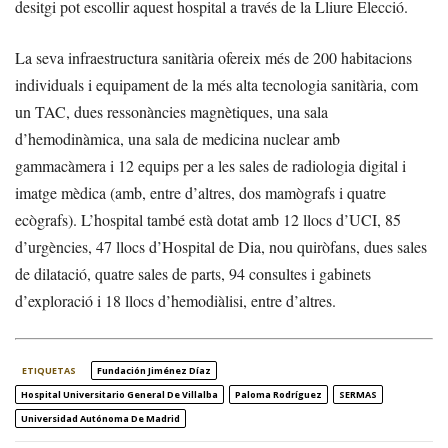
desitgi pot escollir aquest hospital a través de la Lliure Elecció.
La seva infraestructura sanitària ofereix més de 200 habitacions
individuals i equipament de la més alta tecnologia sanitària, com
un TAC, dues ressonàncies magnètiques, una sala
d’hemodinàmica, una sala de medicina nuclear amb
gammacàmera i 12 equips per a les sales de radiologia digital i
imatge mèdica (amb, entre d’altres, dos mamògrafs i quatre
ecògrafs). L’hospital també està dotat amb 12 llocs d’UCI, 85
d’urgències, 47 llocs d’Hospital de Dia, nou quiròfans, dues sales
de dilatació, quatre sales de parts, 94 consultes i gabinets
d’exploració i 18 llocs d’hemodiàlisi, entre d’altres.
ETIQUETAS
Fundación Jiménez Díaz
Hospital Universitario General De Villalba
Paloma Rodríguez
SERMAS
Universidad Autónoma De Madrid