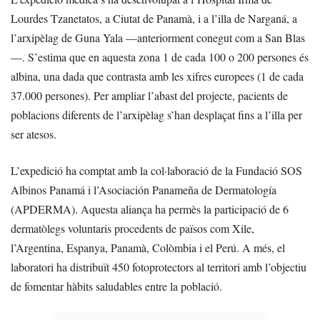
Lourdes Tzanetatos, a Ciutat de Panamà, i a l’illa de Narganá, a
l’arxipèlag de Guna Yala —anteriorment conegut com a San Blas
—. S’estima que en aquesta zona 1 de cada 100 o 200 persones és
albina, una dada que contrasta amb les xifres europees (1 de cada
37.000 persones). Per ampliar l’abast del projecte, pacients de
poblacions diferents de l’arxipèlag s’han desplaçat fins a l’illa per
ser atesos.
L’expedició ha comptat amb la col·laboració de la Fundació SOS
Albinos Panamá i l’Asociación Panameña de Dermatología
(APDERMA). Aquesta aliança ha permès la participació de 6
dermatòlegs voluntaris procedents de països com Xile,
l’Argentina, Espanya, Panamà, Colòmbia i el Perú. A més, el
laboratori ha distribuït 450 fotoprotectors al territori amb l’objectiu
de fomentar hàbits saludables entre la població.