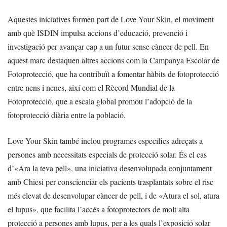
Aquestes iniciatives formen part de Love Your Skin, el moviment
amb què ISDIN impulsa accions d’educació, prevenció i
investigació per avançar cap a un futur sense càncer de pell. En
aquest marc destaquen altres accions com la Campanya Escolar de
Fotoprotecció, que ha contribuït a fomentar hàbits de fotoprotecció
entre nens i nenes, així com el Rècord Mundial de la
Fotoprotecció, que a escala global promou l’adopció de la
fotoprotecció diària entre la població.
Love Your Skin també inclou programes específics adreçats a
persones amb necessitats especials de protecció solar. És el cas
d’«Ara la teva pell», una iniciativa desenvolupada conjuntament
amb Chiesi per conscienciar els pacients trasplantats sobre el risc
més elevat de desenvolupar càncer de pell, i de «Atura el sol, atura
el lupus», que facilita l’accés a fotoprotectors de molt alta
protecció a persones amb lupus, per a les quals l’exposició solar