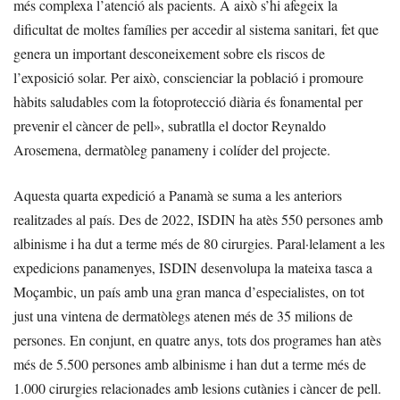
més complexa l’atenció als pacients. A això s’hi afegeix la
dificultat de moltes famílies per accedir al sistema sanitari, fet que
genera un important desconeixement sobre els riscos de
l’exposició solar. Per això, conscienciar la població i promoure
hàbits saludables com la fotoprotecció diària és fonamental per
prevenir el càncer de pell», subratlla el doctor Reynaldo
Arosemena, dermatòleg panameny i colíder del projecte.
Aquesta quarta expedició a Panamà se suma a les anteriors
realitzades al país. Des de 2022, ISDIN ha atès 550 persones amb
albinisme i ha dut a terme més de 80 cirurgies. Paral·lelament a les
expedicions panamenyes, ISDIN desenvolupa la mateixa tasca a
Moçambic, un país amb una gran manca d’especialistes, on tot
just una vintena de dermatòlegs atenen més de 35 milions de
persones. En conjunt, en quatre anys, tots dos programes han atès
més de 5.500 persones amb albinisme i han dut a terme més de
1.000 cirurgies relacionades amb lesions cutànies i càncer de pell.