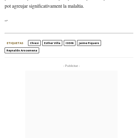
pot agreujar significativament la malaltia.
“`
ETIQUETAS
Chiesi
Esther Villa
ISDIN
Jaime Piquero
Reynaldo Arosemena
- Publicitat -