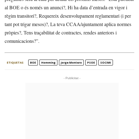
al BOE o és només un anunci?, Hi ha data d’entrada en vigor i
règim transitori?, Requereix desenvolupament reglamentari (i per
tant pot trigar mesos)?, La teva CCAA/ajuntament aplica normes
pròpies?, Tens traçabilitat de contractes, rendes anteriors i
comunicacions?”.
ETIQUETAS
BOE
Homming
Jorge Montero
PSOE
SOCIMI
- Publicitat -