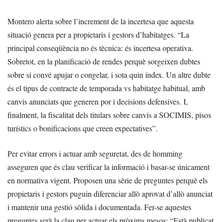
Montero alerta sobre l’increment de la incertesa que aquesta
situació genera per a propietaris i gestors d’habitatges. “La
principal conseqüència no és tècnica: és incertesa operativa.
Sobretot, en la planificació de rendes perquè sorgeixen dubtes
sobre si convé apujar o congelar, i sota quin índex. Un altre dubte
és el tipus de contracte de temporada vs habitatge habitual, amb
canvis anunciats que generen por i decisions defensives. I,
finalment, la fiscalitat dels titulars sobre canvis a SOCIMIS, pisos
turístics o bonificacions que creen expectatives”.
Per evitar errors i actuar amb seguretat, des de homming
asseguren que és clau verificar la informació i basar-se únicament
en normativa vigent. Proposen una sèrie de preguntes perquè els
propietaris i gestors puguin diferenciar allò aprovat d’allò anunciat
i mantenir una gestió sòlida i documentada. Fer-se aquestes
preguntes serà la clau per actuar els pròxims mesos: “Està publicat