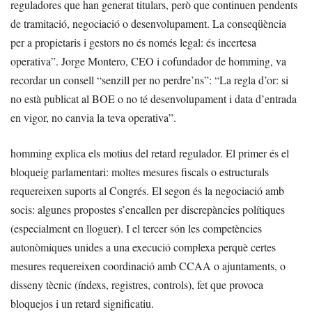
reguladores que han generat titulars, però que continuen pendents
de tramitació, negociació o desenvolupament. La conseqüència
per a propietaris i gestors no és només legal: és incertesa
operativa”. Jorge Montero, CEO i cofundador de homming, va
recordar un consell “senzill per no perdre’ns”: “La regla d’or: si
no està publicat al BOE o no té desenvolupament i data d’entrada
en vigor, no canvia la teva operativa”.
homming explica els motius del retard regulador. El primer és el
bloqueig parlamentari: moltes mesures fiscals o estructurals
requereixen suports al Congrés. El segon és la negociació amb
socis: algunes propostes s’encallen per discrepàncies polítiques
(especialment en lloguer). I el tercer són les competències
autonòmiques unides a una execució complexa perquè certes
mesures requereixen coordinació amb CCAA o ajuntaments, o
disseny tècnic (índexs, registres, controls), fet que provoca
bloquejos i un retard significatiu.