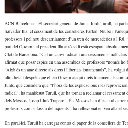
ACN Barcelona – El secretari general de Junts, Jordi Turull, ha parlat 
Salvador Illa, el cessament de les conselleres Parlón, Niubó i Paneq
professors i pel nou descarrilament d’un tren de mercaderies a l’R8
part del Govern i al president Illa això se li està escapant absolutame
Clot de Barcelona. “Cal un canvi radical i uns cessaments molt clars i 
afirmat que posar espies en una assemblea de professors “només ho f
“Això és un atac directe als drets i llibertats fonamentals”, ha volgut 
ultradreta i després que el teu Govern ataqui drets fonamentals com són
Junts, que considera que “l’hora de les explicacions i les reprovacion
radical”, ha manifestat Turull, que ha tornat a reclamar el cessament
dels Mossos, Josep Lluís Trapero. “Els Mossos han d’estar al carrer at
professors com si fossin delinqüents”, ha reflexionat en veu alta el sec
En paral·lel, Turull ha carregat contra el paper de la consellera de Ter