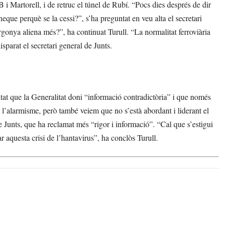
 Martorell, i de retruc el túnel de Rubí. “Pocs dies després de dir
eque perquè se la cessi?”, s’ha preguntat en veu alta el secretari
rgonya aliena més?”, ha continuat Turull. “La normalitat ferroviària
sparat el secretari general de Junts.
ntat que la Generalitat doni “informació contradictòria” i que només
 l’alarmisme, però també veiem que no s’està abordant i liderant el
e Junts, que ha reclamat més “rigor i informació”. “Cal que s’estigui
 aquesta crisi de l’hantavirus”, ha conclòs Turull.