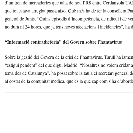
d’un tren de mercaderies que talla de nou l’R8 entre Cerdanyola UAB i
que tot estava arreglat passa això. Què més ha de fer la consellera Pan
general de Junts. “Quins episodis d’incompetència, de ridícul i de ve
no dura ni 24 hores, que ja tens noves afectacions i incidències”, ha di
“Informació contradictòria” del Govern sobre l’hantavirus
Sobre la gestió del Govern de la crisi de l’hantavirus, Turull ha lame
“estigui pendent” del que digui Madrid. “Nosaltres no volem cridar a
tema des de Catalunya”, ha posat sobre la taula el secretari general d
al costat de la comunitat mèdica, que és la que sap com s’ha d’abordar