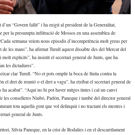
d’un “Govern fallit” i ha exigit al president de la Generalitat,
ue per la presumpta infiltració de Mossos en una assemblea de
. “Cada setmana veiem nous episodis d’incompetència molt greus per
nt de les mans”, ha afirmat Turull aquest dissabte des del Mercat del
molt explícits”, ha insistit el secretari general de Junts, que ha
an les dictadures”.
deixar clar Turull. “No et pots omplir la boca de lluita contra la
 el dret de reunió o el dret a vaga”, ha etzibat el secretari general de
s ha acabat”. “Aquí no hi pot haver mitges tintes i cal un canvi
 de les conselleres Niubó, Parlón, Paneque i també del director general
urant tota aquella gent que vol delinquir i no tractant els mestres i
retari general de Junts.
ritori, Sílvia Paneque, en la crisi de Rodalies i en el descarrilament