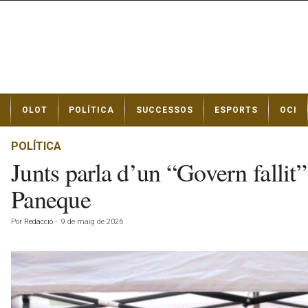
N
OLOT
POLÍTICA
SUCCESSOS
ESPORTS
OCI
o
t
í
POLÍTICA
c
Junts parla d’un “Govern fallit”
i
e
Paneque
s
d
Por
Redacció
-
9 de maig de 2026
e
O
l
o
t
a