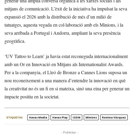
generar una àmplia conversa orgànica a les xarxes socials i als
mitjans de comunicació. L’èxit de la iniciativa ha impulsat la seva
expansió el 2026 amb la distribució de més d’un milió de
tatuatges, aquesta vegada en col·laboració amb els Minions, i la
seva arribada a Portugal i Andorra, ampliant la seva presència
geogràfica.
‘UV Tattoo to Learn’ ja havia estat reconeguda internacionalment
amb un Or en Innovació en Mitjans als Internationalist Awards.
Per a la companyia, el Lleó de Bronze a Cannes Lions suposa un
nou reconeixement a una manera d’entendre la innovació en què
la creativitat no és un fi en si mateixa, sinó una eina per generar un
impacte positiu en la societat.
ETIQUETAS
Havas Media
Havas Play
ISDIN
Minions
Romina Vázquez
- Publicitat -