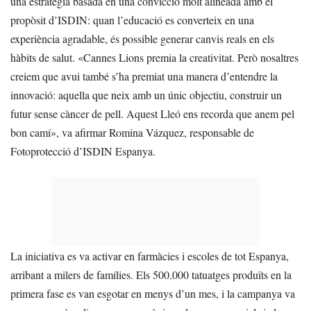
una estratègia basada en una convicció molt alineada amb el
propòsit d’ISDIN: quan l’educació es converteix en una
experiència agradable, és possible generar canvis reals en els
hàbits de salut. «Cannes Lions premia la creativitat. Però nosaltres
creiem que avui també s’ha premiat una manera d’entendre la
innovació: aquella que neix amb un únic objectiu, construir un
futur sense càncer de pell. Aquest Lleó ens recorda que anem pel
bon camí», va afirmar Romina Vázquez, responsable de
Fotoprotecció d’ISDIN Espanya.
La iniciativa es va activar en farmàcies i escoles de tot Espanya,
arribant a milers de famílies. Els 500.000 tatuatges produïts en la
primera fase es van esgotar en menys d’un mes, i la campanya va