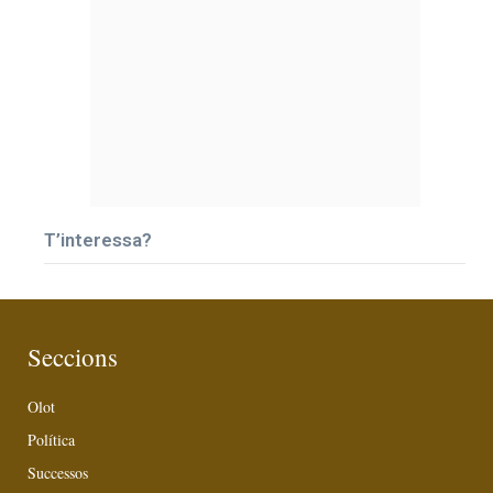
T’interessa?
Seccions
Olot
Política
Successos