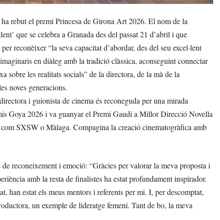
a rebut el premi Princesa de Girona Art 2026. El nom de la
ent’ que se celebra a Granada des del passat 21 d’abril i que
 per reconèixer “la seva capacitat d’abordar, des del seu excel·lent
s imaginaris en diàleg amb la tradició clàssica, aconseguint connectar
sobre les realitats socials” de la directora, de la mà de la
 les noves generacions.
directora i guionista de cinema és reconeguda per una mirada
is Goya 2026 i va guanyar el Premi Gaudí a Millor Direcció Novella
onals com SXSW o Màlaga. Compagina la creació cinematogràfica amb
 de reconeixement i emoció: “Gràcies per valorar la meva proposta i
periència amb la resta de finalistes ha estat profundament inspirador.
 han estat els meus mentors i referents per mi. I, per descomptat,
productora, un exemple de lideratge femení. Tant de bo, la meva