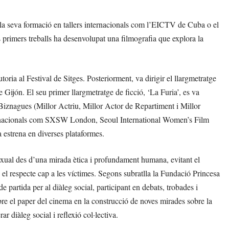
 la seva formació en tallers internacionals com l’EICTV de Cuba o el
rimers treballs ha desenvolupat una filmografia que explora la
ia al Festival de Sitges. Posteriorment, va dirigir el llargmetratge
 Gijón. El seu primer llargmetratge de ficció, ‘La Furia’, es va
 Biznagues (Millor Actriu, Millor Actor de Repartiment i Millor
nternacionals com SXSW London, Seoul International Women’s Film
a estrena en diverses plataformes.
sexual des d’una mirada ètica i profundament humana, evitant el
i el respecte cap a les víctimes. Segons subratlla la Fundació Princesa
 partida per al diàleg social, participant en debats, trobades i
sobre el paper del cinema en la construcció de noves mirades sobre la
ar diàleg social i reflexió col·lectiva.