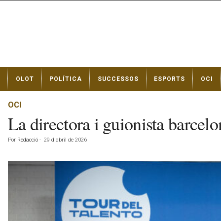
N
OLOT
POLÍTICA
SUCCESSOS
ESPORTS
OCI
o
t
í
OCI
c
La directora i guionista barce
i
e
Por
Redacció
-
29 d'abril de 2026
s
d
e
O
l
o
t
a