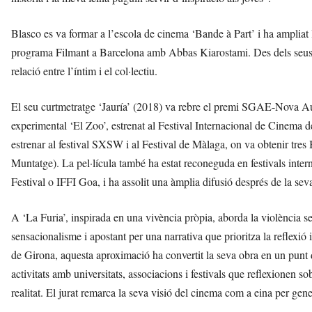
Blasco es va formar a l’escola de cinema ‘Bande à Part’ i ha ampliat
programa Filmant a Barcelona amb Abbas Kiarostami. Des dels seus p
relació entre l’íntim i el col·lectiu.
El seu curtmetratge ‘Jauría’ (2018) va rebre el premi SGAE-Nova Autor
experimental ‘El Zoo’, estrenat al Festival Internacional de Cinema de
estrenar al festival SXSW i al Festival de Màlaga, on va obtenir tres
Muntatge). La pel·lícula també ha estat reconeguda en festivals i
Festival o IFFI Goa, i ha assolit una àmplia difusió després de la sev
A ‘La Furia’, inspirada en una vivència pròpia, aborda la violència 
sensacionalisme i apostant per una narrativa que prioritza la reflexió 
de Girona, aquesta aproximació ha convertit la seva obra en un punt de
activitats amb universitats, associacions i festivals que reflexionen 
realitat. El jurat remarca la seva visió del cinema com a eina per gener