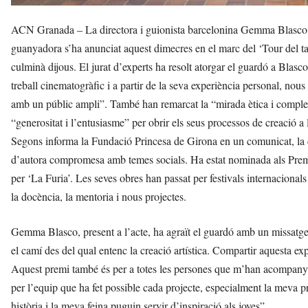
ACN Granada – La directora i guionista barcelonina Gemma Blasco h
guanyadora s’ha anunciat aquest dimecres en el marc del ‘Tour del tal
culminà dijous. El jurat d’experts ha resolt atorgar el guardó a Blasco
treball cinematogràfic i a partir de la seva experiència personal, nou
amb un públic ampli”. També han remarcat la “mirada ètica i complexa 
“generositat i l’entusiasme” per obrir els seus processos de creació a
Segons informa la Fundació Princesa de Girona en un comunicat, la 
d’autora compromesa amb temes socials. Ha estat nominada als Prem
per ‘La Furia’. Les seves obres han passat per festivals internaci
la docència, la mentoria i nous projectes.
Gemma Blasco, present a l’acte, ha agraït el guardó amb un missatge
el camí des del qual entenc la creació artística. Compartir aquesta ex
Aquest premi també és per a totes les persones que m’han acompanyat,
per l’equip que ha fet possible cada projecte, especialment la meva 
història i la meva feina puguin servir d’inspiració als joves”.