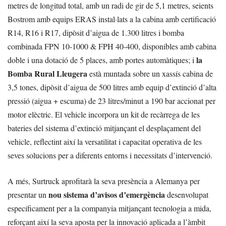
metres de longitud total, amb un radi de gir de 5,1 metres, seients
Bostrom amb equips ERAS instal·lats a la cabina amb certificació
R14, R16 i R17, dipòsit d’aigua de 1.300 litres i bomba
combinada FPN 10-1000 & FPH 40-400, disponibles amb cabina
la
doble i una dotació de 5 places, amb portes automàtiques; i
Bomba Rural Lleugera
està muntada sobre un xassís cabina de
3,5 tones, dipòsit d’aigua de 500 litres amb equip d’extinció d’alta
pressió (aigua + escuma) de 23 litres/minut a 190 bar accionat per
motor elèctric. El vehicle incorpora un kit de recàrrega de les
bateries del sistema d’extinció mitjançant el desplaçament del
vehicle, reflectint així la versatilitat i capacitat operativa de les
seves solucions per a diferents entorns i necessitats d’intervenció.
A més, Surtruck aprofitarà la seva presència a Alemanya per
nou sistema d’avisos d’emergència
presentar un
desenvolupat
específicament per a la companyia mitjançant tecnologia a mida,
reforçant així la seva aposta per la innovació aplicada a l’àmbit