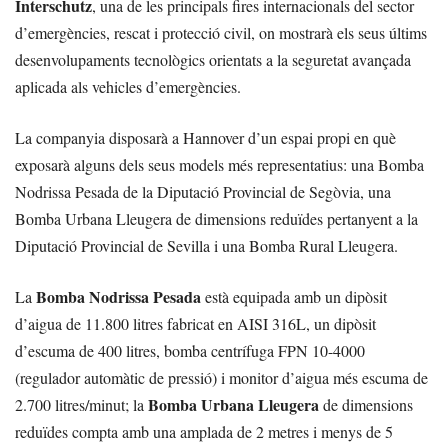
Interschutz
, una de les principals fires internacionals del sector
d’emergències, rescat i protecció civil, on mostrarà els seus últims
desenvolupaments tecnològics orientats a la seguretat avançada
aplicada als vehicles d’emergències.
La companyia disposarà a Hannover d’un espai propi en què
exposarà alguns dels seus models més representatius: una Bomba
Nodrissa Pesada de la Diputació Provincial de Segòvia, una
Bomba Urbana Lleugera de dimensions reduïdes pertanyent a la
Diputació Provincial de Sevilla i una Bomba Rural Lleugera.
Bomba Nodrissa Pesada
La
està equipada amb un dipòsit
d’aigua de 11.800 litres fabricat en AISI 316L, un dipòsit
d’escuma de 400 litres, bomba centrífuga FPN 10-4000
(regulador automàtic de pressió) i monitor d’aigua més escuma de
Bomba Urbana Lleugera
2.700 litres/minut; la
de dimensions
reduïdes compta amb una amplada de 2 metres i menys de 5