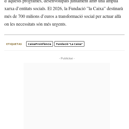
d’aquests programes, desenvolupats juntament amb una àmplia
xarxa d’entitats socials. El 2026, la Fundació ”la Caixa” destinarà
més de 700 milions d’euros a transformació social per actuar allà
on les necessitats són més urgents.
ETIQUETAS
CaixaProinfància
Fundació ”la Caixa”
- Publicitat -