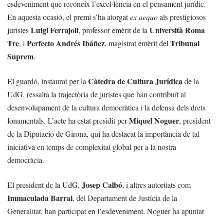
esdeveniment que reconeix l’excel·lència en el pensament jurídic.
En aquesta ocasió, el premi s’ha atorgat
ex aequo
als prestigiosos
Luigi Ferrajoli
Università Roma
juristes
, professor emèrit de la
Tre
Perfecto Andrés Ibáñez
Tribunal
, i
, magistrat emèrit del
Suprem
.
Càtedra de Cultura Jurídica
El guardó, instaurat per la
de la
UdG, ressalta la trajectòria de juristes que han contribuït al
desenvolupament de la cultura democràtica i la defensa dels drets
Miquel Noguer
fonamentals. L’acte ha estat presidit per
, president
de la Diputació de Girona, qui ha destacat la importància de tal
iniciativa en temps de complexitat global per a la nostra
democràcia.
Josep Calbó
El president de la UdG,
, i altres autoritats com
Immaculada Barral
, del Departament de Justícia de la
Generalitat, han participat en l’esdeveniment. Noguer ha apuntat