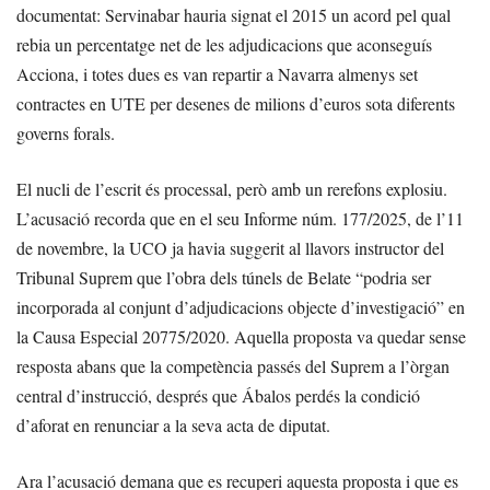
documentat: Servinabar hauria signat el 2015 un acord pel qual
rebia un percentatge net de les adjudicacions que aconseguís
Acciona, i totes dues es van repartir a Navarra almenys set
contractes en UTE per desenes de milions d’euros sota diferents
governs forals.
El nucli de l’escrit és processal, però amb un rerefons explosiu.
L’acusació recorda que en el seu Informe núm. 177/2025, de l’11
de novembre, la UCO ja havia suggerit al llavors instructor del
Tribunal Suprem que l’obra dels túnels de Belate “podria ser
incorporada al conjunt d’adjudicacions objecte d’investigació” en
la Causa Especial 20775/2020. Aquella proposta va quedar sense
resposta abans que la competència passés del Suprem a l’òrgan
central d’instrucció, després que Ábalos perdés la condició
d’aforat en renunciar a la seva acta de diputat.
Ara l’acusació demana que es recuperi aquesta proposta i que es