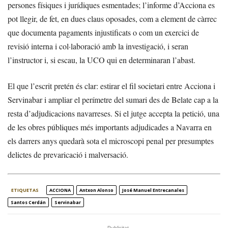
persones físiques i jurídiques esmentades; l’informe d’Acciona es
pot llegir, de fet, en dues claus oposades, com a element de càrrec
que documenta pagaments injustificats o com un exercici de
revisió interna i col·laboració amb la investigació, i seran
l’instructor i, si escau, la UCO qui en determinaran l’abast.
El que l’escrit pretén és clar: estirar el fil societari entre Acciona i
Servinabar i ampliar el perímetre del sumari des de Belate cap a la
resta d’adjudicacions navarreses. Si el jutge accepta la petició, una
de les obres públiques més importants adjudicades a Navarra en
els darrers anys quedarà sota el microscopi penal per presumptes
delictes de prevaricació i malversació.
ETIQUETAS
ACCIONA
Antxon Alonso
José Manuel Entrecanales
Santos Cerdán
Servinabar
- Publicitat -