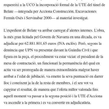
requereixi a la UCO la incorporació formal de la UTE del túnel de
Belate —integrada per Acciona Construcción, Excavaciones
Fermín Osés i Servinabar 2000— al material investigat.
L’expedient de Belate va arribar carregat d’alertes internes. L’obra,
la més gran licitada pel Govern de Navarra en una dècada, es va
adjudicar per 62.881.801,65 euros (IVA exclòs). Però, segons la
denúncia que UPN va presentar davant la Guàrdia Civil i que
figura en la peça, el procediment va estar viciat: el president de la
mesa de contractació, un funcionari la permanència del qual en
actiu va ser prorrogada de manera extraordinària malgrat haver
arribat a l’edat de jubilació, va emetre la seva puntuació en darrer
lloc i coneixent ja la de la resta de membres, i el seu vot va
capgirar el resultat, de manera que l’oferta millor valorada fins
aquell moment va passar a la segona posició i la UTE d’Acciona
va ascendir a la primera i es va convertir en adjudicatària.