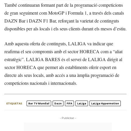
També continuaran formant part de la programació competicions
de gran seguiment com MotoGP i Formula 1, a través dels canals
DAZN Bar i DAZN F1 Bar, reforçant la varietat de continguts
disponibles per als locals i els seus clients durant els mesos d’estiu.
Amb aquesta oferta de continguts, LALIGA va indicar que
reafirma el seu compromís amb el sector HORECA com a “aliat
estratègic”. LALIGA BARES és el servei de LALIGA dirigit al
sector HORECA que permet als establiments oferir esport en
directe als seus locals, amb accés a una àmplia programació de
competicions nacionals i internacionals.
ETIQUETAS
Bar TV Mundial
Dazn
FIFA
LaLiga
LaLiga Hypermotion
- Publicitat -