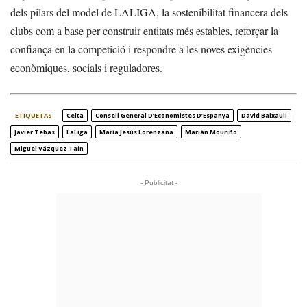
dels pilars del model de LALIGA, la sostenibilitat financera dels
clubs com a base per construir entitats més estables, reforçar la
confiança en la competició i respondre a les noves exigències
econòmiques, socials i reguladores.
ETIQUETAS
Celta
Consell General D’Economistes D’Espanya
David Baixauli
Javier Tebas
LaLiga
María Jesús Lorenzana
Marián Mouriño
Miguel Vázquez Taín
- Publicitat -