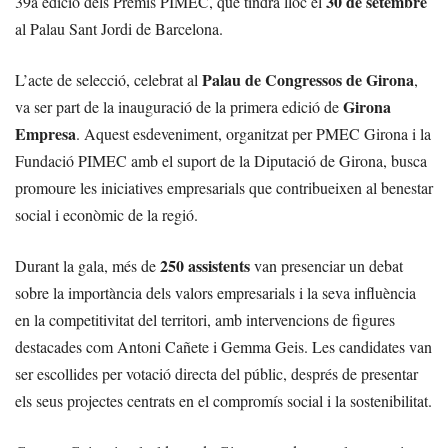
30 de setembre
39a edició dels Premis PIMEC, que tindrà lloc el
al Palau Sant Jordi de Barcelona.
Palau de Congressos de Girona
L’acte de selecció, celebrat al
,
Girona
va ser part de la inauguració de la primera edició de
Empresa
. Aquest esdeveniment, organitzat per PMEC Girona i la
Fundació PIMEC amb el suport de la Diputació de Girona, busca
promoure les iniciatives empresarials que contribueixen al benestar
social i econòmic de la regió.
250 assistents
Durant la gala, més de
van presenciar un debat
sobre la importància dels valors empresarials i la seva influència
en la competitivitat del territori, amb intervencions de figures
destacades com Antoni Cañete i Gemma Geis. Les candidates van
ser escollides per votació directa del públic, després de presentar
els seus projectes centrats en el compromís social i la sostenibilitat.