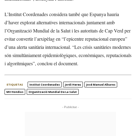
L’Institut Coordenades considera també que Espanya hauria
d’haver explorat alternatives internacionals juntament amb
l’Organització Mundial de la Salut i les autoritats de Cap Verd per
evitar convertir l’arxipèlag en “l’epicentre reputacional europeu”
d’una alerta sanitària internacional. “Les crisis sanitàries modernes
són simultàniament epidemiològiques, econòmiques, reputacionals
i algorítmiques”, conclou el document.
ETIQUETAS
Institut Coordenades
Jordi Hereu
José Manuel Albares
MV Hondius
Organització Mundial De La Salut
- Publicitat -