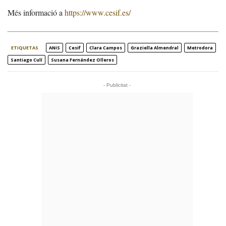
Més informació a
https://www.cesif.es/
ETIQUETAS
ANIS
Cesif
Clara Campos
Graziella Almendral
Metrodora
Santiago Culí
Susana Fernández Olleros
- Publicitat -