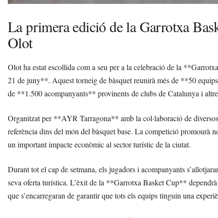
La primera edició de la Garrotxa Bask
Olot
Olot ha estat escollida com a seu per a la celebració de la **Garrot
21 de juny**. Aquest torneig de bàsquet reunirà més de **50 equips
de **1.500 acompanyants** provinents de clubs de Catalunya i altre
Organitzat per **AYR Tarragona** amb la col·laboració de diversos c
referència dins del món del bàsquet base. La competició promourà no
un important impacte econòmic al sector turístic de la ciutat.
Durant tot el cap de setmana, els jugadors i acompanyants s’allotjaran
seva oferta turística. L’èxit de la **Garrotxa Basket Cup** dependrà
que s’encarregaran de garantir que tots els equips tinguin una experiè