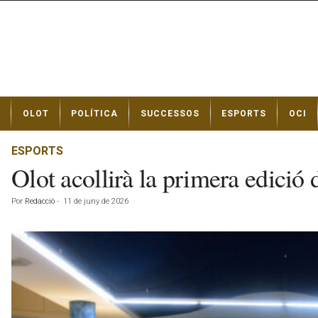
N
OLOT
POLÍTICA
SUCCESSOS
ESPORTS
OCI
o
t
í
ESPORTS
c
Olot acollirà la primera edició
i
e
Por
Redacció
-
11 de juny de 2026
s
d
e
O
l
o
t
a