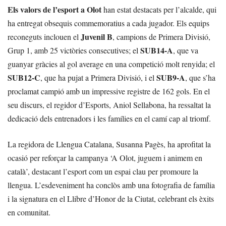
Els valors de l’esport a Olot
han estat destacats per l’alcalde, qui
ha entregat obsequis commemoratius a cada jugador. Els equips
Juvenil B
reconeguts inclouen el
, campions de Primera Divisió,
SUB14-A
Grup 1, amb 25 victòries consecutives; el
, que va
guanyar gràcies al gol average en una competició molt renyida; el
SUB12-C
SUB9-A
, que ha pujat a Primera Divisió, i el
, que s’ha
proclamat campió amb un impressive registre de 162 gols. En el
seu discurs, el regidor d’Esports, Aniol Sellabona, ha ressaltat la
dedicació dels entrenadors i les famílies en el camí cap al triomf.
La regidora de Llengua Catalana, Susanna Pagès, ha aprofitat la
ocasió per reforçar la campanya ‘A Olot, juguem i animem en
català’, destacant l’esport com un espai clau per promoure la
llengua. L’esdeveniment ha conclòs amb una fotografia de família
i la signatura en el Llibre d’Honor de la Ciutat, celebrant els èxits
en comunitat.