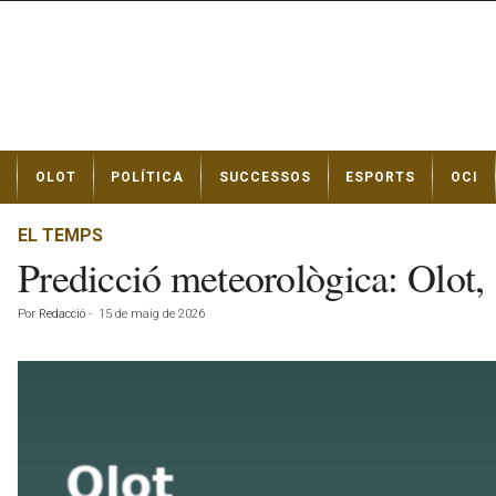
N
OLOT
POLÍTICA
SUCCESSOS
ESPORTS
OCI
o
t
í
EL TEMPS
c
Predicció meteorològica: Olot,
i
e
Por
Redacció
-
15 de maig de 2026
s
d
e
O
l
o
t
a