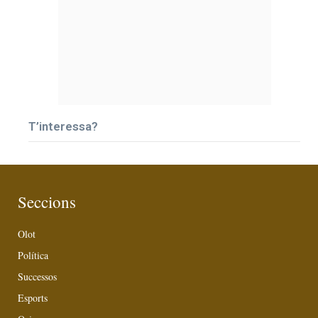
T’interessa?
Seccions
Olot
Política
Successos
Esports