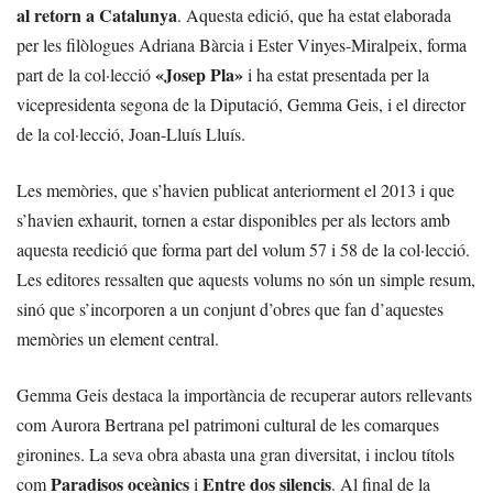
al retorn a Catalunya
. Aquesta edició, que ha estat elaborada
per les filòlogues Adriana Bàrcia i Ester Vinyes-Miralpeix, forma
«Josep Pla»
part de la col·lecció
i ha estat presentada per la
vicepresidenta segona de la Diputació, Gemma Geis, i el director
de la col·lecció, Joan-Lluís Lluís.
Les memòries, que s’havien publicat anteriorment el 2013 i que
s’havien exhaurit, tornen a estar disponibles per als lectors amb
aquesta reedició que forma part del volum 57 i 58 de la col·lecció.
Les editores ressalten que aquests volums no són un simple resum,
sinó que s’incorporen a un conjunt d’obres que fan d’aquestes
memòries un element central.
Gemma Geis destaca la importància de recuperar autors rellevants
com Aurora Bertrana pel patrimoni cultural de les comarques
gironines. La seva obra abasta una gran diversitat, i inclou títols
Paradisos oceànics
Entre dos silencis
com
i
. Al final de la