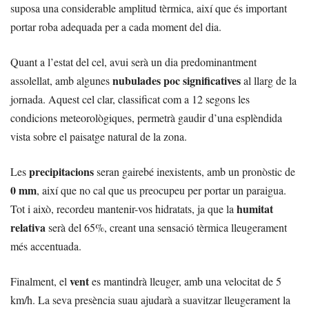
suposa una considerable amplitud tèrmica, així que és important
portar roba adequada per a cada moment del dia.
Quant a l’estat del cel, avui serà un dia predominantment
nubulades poc significatives
assolellat, amb algunes
al llarg de la
jornada. Aquest cel clar, classificat com a 12 segons les
condicions meteorològiques, permetrà gaudir d’una esplèndida
vista sobre el paisatge natural de la zona.
precipitacions
Les
seran gairebé inexistents, amb un pronòstic de
0 mm
, així que no cal que us preocupeu per portar un paraigua.
humitat
Tot i això, recordeu mantenir-vos hidratats, ja que la
relativa
serà del 65%, creant una sensació tèrmica lleugerament
més accentuada.
vent
Finalment, el
es mantindrà lleuger, amb una velocitat de 5
km/h. La seva presència suau ajudarà a suavitzar lleugerament la