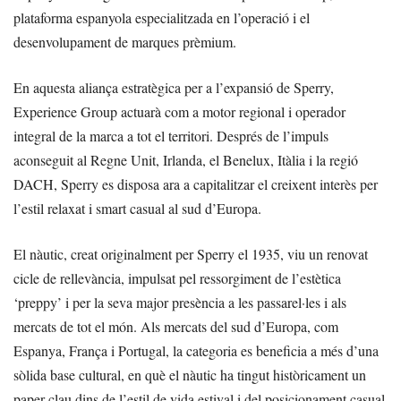
plataforma espanyola especialitzada en l’operació i el
desenvolupament de marques prèmium.
En aquesta aliança estratègica per a l’expansió de Sperry,
Experience Group actuarà com a motor regional i operador
integral de la marca a tot el territori. Després de l’impuls
aconseguit al Regne Unit, Irlanda, el Benelux, Itàlia i la regió
DACH, Sperry es disposa ara a capitalitzar el creixent interès per
l’estil relaxat i smart casual al sud d’Europa.
El nàutic, creat originalment per Sperry el 1935, viu un renovat
cicle de rellevància, impulsat pel ressorgiment de l’estètica
‘preppy’ i per la seva major presència a les passarel·les i als
mercats de tot el món. Als mercats del sud d’Europa, com
Espanya, França i Portugal, la categoria es beneficia a més d’una
sòlida base cultural, en què el nàutic ha tingut històricament un
paper clau dins de l’estil de vida estival i del posicionament casual