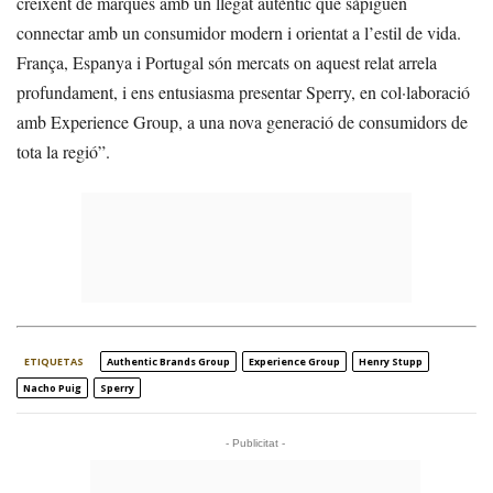
creixent de marques amb un llegat autèntic que sàpiguen
connectar amb un consumidor modern i orientat a l’estil de vida.
França, Espanya i Portugal són mercats on aquest relat arrela
profundament, i ens entusiasma presentar Sperry, en col·laboració
amb Experience Group, a una nova generació de consumidors de
tota la regió”.
ETIQUETAS
Authentic Brands Group
Experience Group
Henry Stupp
Nacho Puig
Sperry
- Publicitat -