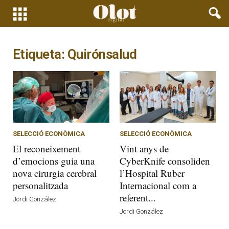
Etiqueta: Quirónsalud
SELECCIÓ ECONÒMICA
SELECCIÓ ECONÒMICA
El reconeixement
Vint anys de
d’emocions guia una
CyberKnife consoliden
nova cirurgia cerebral
l’Hospital Ruber
personalitzada
Internacional com a
referent...
Jordi González
Jordi González