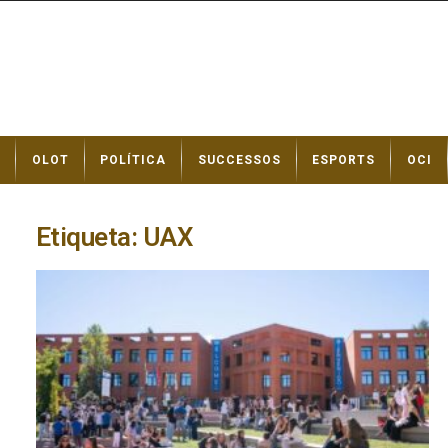
N
OLOT
POLÍTICA
SUCCESSOS
ESPORTS
OCI
o
t
í
c
Etiqueta: UAX
i
e
s
d
e
O
l
o
t
a