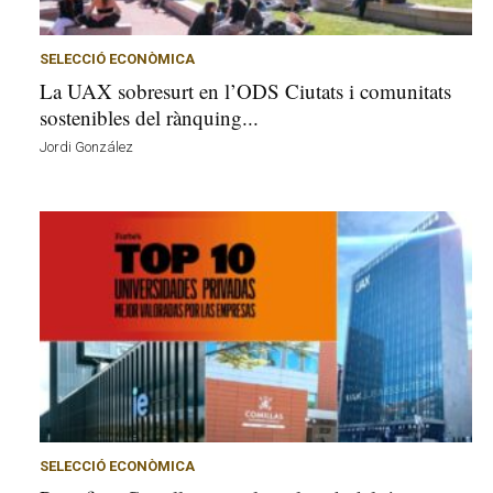
v
u
i
SELECCIÓ ECONÒMICA
La UAX sobresurt en l’ODS Ciutats i comunitats
sostenibles del rànquing...
Jordi González
SELECCIÓ ECONÒMICA