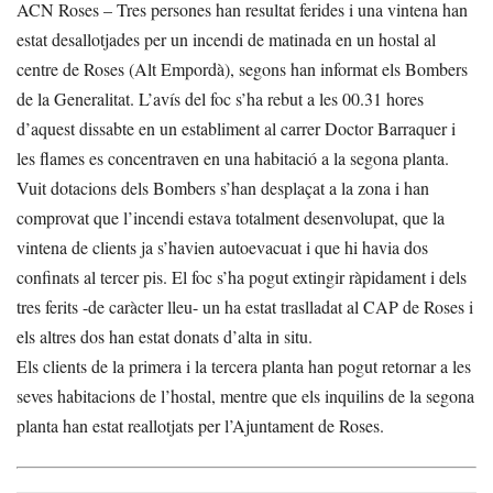
ACN Roses – Tres persones han resultat ferides i una vintena han
estat desallotjades per un incendi de matinada en un hostal al
centre de Roses (Alt Empordà), segons han informat els Bombers
de la Generalitat. L’avís del foc s’ha rebut a les 00.31 hores
d’aquest dissabte en un establiment al carrer Doctor Barraquer i
les flames es concentraven en una habitació a la segona planta.
Vuit dotacions dels Bombers s’han desplaçat a la zona i han
comprovat que l’incendi estava totalment desenvolupat, que la
vintena de clients ja s’havien autoevacuat i que hi havia dos
confinats al tercer pis. El foc s’ha pogut extingir ràpidament i dels
tres ferits -de caràcter lleu- un ha estat traslladat al CAP de Roses i
els altres dos han estat donats d’alta in situ.
Els clients de la primera i la tercera planta han pogut retornar a les
seves habitacions de l’hostal, mentre que els inquilins de la segona
planta han estat reallotjats per l’Ajuntament de Roses.