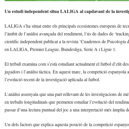
Un estudi independent situa LALIGA al capdavant de la investiga
LALIGA s’ha situat entre els principals ecosistemes europeus de tecno
l’àmbit de l’anàlisi avançada del rendiment, l’ús de dades de ‘tracking
científic independent publicat a la revista ‘Cuadernos de Psicología 
en LALIGA, Premier League, Bundesliga, Serie A i Ligue 1.
El treball examina com s’està estudiant actualment el futbol d’elit des
jugadors i l’anàlisi tàctica. En aquest marc, la competició espanyol
l’evolució recent de la investigació aplicada al futbol.
L’anàlisi assenyala que una part rellevant de les investigacions de 
en treballs longitudinals que permeten estudiar l’evolució del rendi
passar d’una lectura puntual del joc a una interpretació més àmplia 
Un dels factors que explica aquesta posició de la competició espanyol