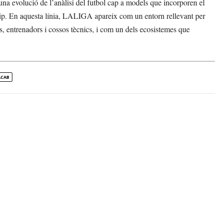
 una evolució de l’anàlisi del futbol cap a models que incorporen el
equip. En aquesta línia, LALIGA apareix com un entorn rellevant per
, entrenadors i cossos tècnics, i com un dels ecosistemes que
ACAB