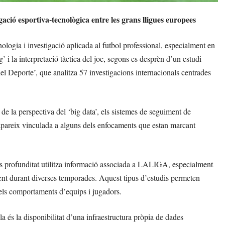
ció esportiva-tecnològica entre les grans lligues europees
logia i investigació aplicada al futbol professional, especialment en
’ i la interpretació tàctica del joc, segons es desprèn d’un estudi
del Deporte’, que analitza 57 investigacions internacionals centrades
 de la perspectiva del ‘big data’, els sistemes de seguiment de
a apareix vinculada a alguns dels enfocaments que estan marcant
més profunditat utilitza informació associada a LALIGA, especialment
ment durant diverses temporades. Aquest tipus d’estudis permeten
dels comportaments d’equips i jugadors.
a és la disponibilitat d’una infraestructura pròpia de dades