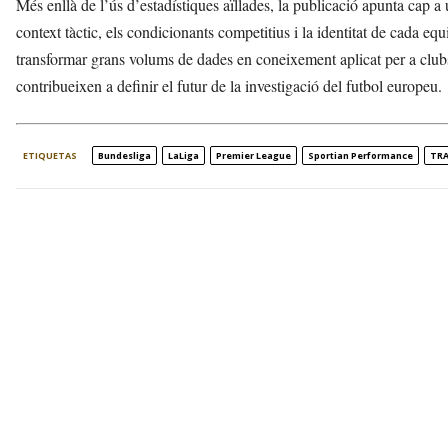
Més enllà de l’ús d’estadístiques aïllades, la publicació apunta cap a
context tàctic, els condicionants competitius i la identitat de cada 
transformar grans volums de dades en coneixement aplicat per a clubs
contribueixen a definir el futur de la investigació del futbol europeu.
ETIQUETAS
Bundesliga
LaLiga
Premier League
Sportian Performance
TR