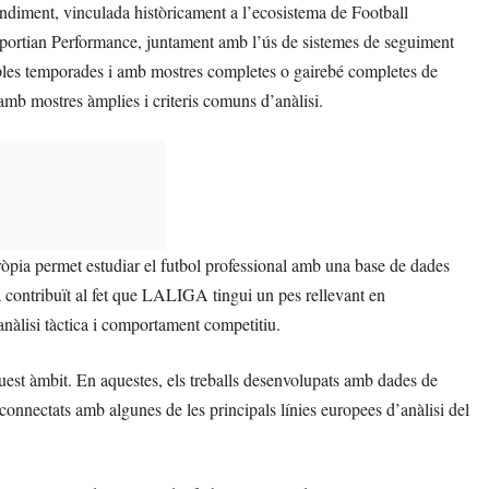
rendiment, vinculada històricament a l’ecosistema de Football
ortian Performance, juntament amb l’ús de sistemes de seguiment
es temporades i amb mostres completes o gairebé completes de
amb mostres àmplies i criteris comuns d’anàlisi.
òpia permet estudiar el futbol professional amb una base de dades
a contribuït al fet que LALIGA tingui un pes rellevant en
 anàlisi tàctica i comportament competitiu.
quest àmbit. En aquestes, els treballs desenvolupats amb dades de
onnectats amb algunes de les principals línies europees d’anàlisi del