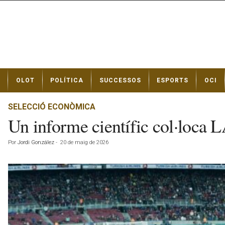
N
OLOT
POLÍTICA
SUCCESSOS
ESPORTS
OCI
o
t
í
SELECCIÓ ECONÒMICA
c
Un informe científic col·loca L
i
e
Por
Jordi González
-
20 de maig de 2026
s
d
e
O
l
o
t
a