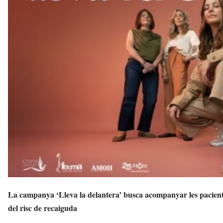
v
u
i
La campanya ‘Lleva la delantera’ busca acompanyar les pacients
del risc de recaiguda