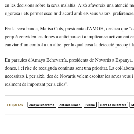
en les decisions sobre la seva malaltia. Això afavoreix una atenció m
rigorosa i els permet escollir d’acord amb els seus valors, preferèncie
Per la seva banda, Marisa Cots, presidenta d’AMOH, destaca que “c
perquè conviden les dones a anticipar-se i a implicar-se activament en
canviar d’un control a un altre, per la qual cosa la detecció precoç i 
En paraules d’Amaya Echevarría, presidenta de Novartis a Espanya, “
dones, i el risc de recaiguda continua sent una prioritat. La col·labor
necessitats i, per això, des de Novartis volem escoltar les seves veus
realment és important per a elles”.
ETIQUETAS
Amaya Echevarría
Antonia Gimón
Fecma
Lleva La Delantera
M