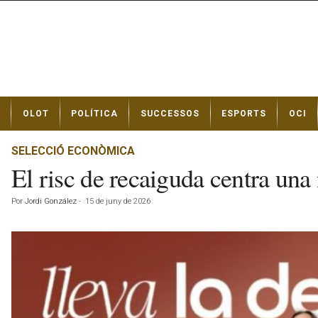
N
OLOT
POLÍTICA
SUCCESSOS
ESPORTS
OCI
o
t
í
SELECCIÓ ECONÒMICA
c
El risc de recaiguda centra un
i
e
Por
Jordi González
-
15 de juny de 2026
s
d
e
O
l
o
t
a