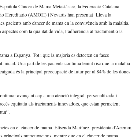
Española Cáncer de Mama Metastásico, la Federació Catalana
io Hereditario (AMOH) i Novartis han presentat ‘Lleva la
es pacients amb càncer de mama en la convivència amb la malaltia.
 aspectes com la qualitat de vida, l’adherència al tractament o la
ma a Espanya. Tot i que la majoria es detecten en fases
inicial. Una part de les pacients continua tenint risc que la malaltia
recaiguda és la principal preocupació de futur per al 84% de les dones
ntinuar avançant cap a una atenció integral, personalitzada i
n accés equitatiu als tractaments innovadors, que estan permetent
utur”.
eriències en el càncer de mama. Elisenda Martínez, presidenta d’Aecmm,
les principals preocupacions, mentre que en el càncer de mama