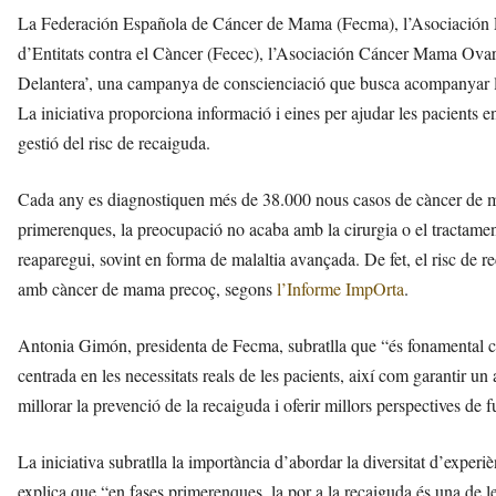
La Federación Española de Cáncer de Mama (Fecma), l’Asociación 
d’Entitats contra el Càncer (Fecec), l’Asociación Cáncer Mama Ovar
Delantera’, una campanya de conscienciació que busca acompanyar l
La iniciativa proporciona informació i eines per ajudar les pacients en
gestió del risc de recaiguda.
Cada any es diagnostiquen més de 38.000 nous casos de càncer de ma
primerenques, la preocupació no acaba amb la cirurgia o el tractament 
reaparegui, sovint en forma de malaltia avançada. De fet, el risc de 
amb càncer de mama precoç, segons
l’Informe ImpOrta
.
Antonia Gimón, presidenta de Fecma, subratlla que “és fonamental co
centrada en les necessitats reals de les pacients, així com garantir u
millorar la prevenció de la recaiguda i oferir millors perspectives de f
La iniciativa subratlla la importància d’abordar la diversitat d’exp
explica que “en fases primerenques, la por a la recaiguda és una de 