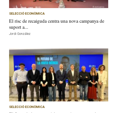
v
u
i
SELECCIÓ ECONÒMICA
El risc de recaiguda centra una nova campanya de
suport a...
Jordi González
SELECCIÓ ECONÒMICA